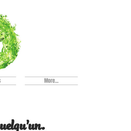
s
More...
uelqu’un.