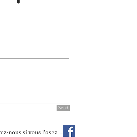
Send
ez-nous si vous l'osez.....